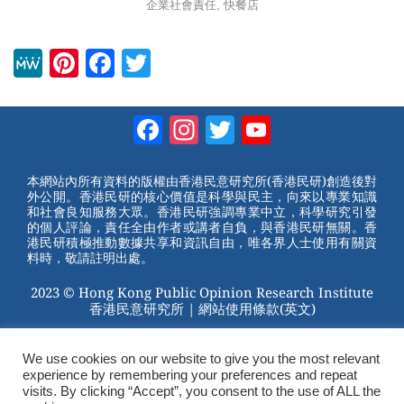
企業社會責任
,
快餐店
M
Pi
F
T
e
nt
a
wi
W
er
c
tt
Facebook
Instagram
Twitter
YouTube
e
e
e
er
Channel
st
b
本網站內所有資料的版權由香港民意研究所(香港民研)創造後對
外公開。香港民研的核心價值是科學與民主，向來以專業知識
o
和社會良知服務大眾。香港民研強調專業中立，科學研究引發
的個人評論，責任全由作者或講者自負，與香港民研無關。香
o
港民研積極推動數據共享和資訊自由，唯各界人士使用有關資
料時，敬請註明出處。
k
2023 © Hong Kong Public Opinion Research Institute
香港民意研究所 |
網站使用條款(英文)