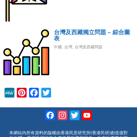
台灣及西藏獨立問題 – 綜合圖
表
中國
,
台灣
,
台灣及西藏問題
M
Pi
F
T
e
nt
a
wi
W
er
c
tt
Facebook
Instagram
Twitter
YouTube
e
e
e
er
Channel
st
b
本網站內所有資料的版權由香港民意研究所(香港民研)創造後對