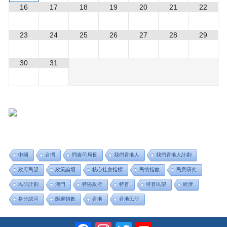
16
17
18
19
20
21
22
23
24
25
26
27
28
29
30
31
中國
台灣
問責司局長
我們香港人
我們香港人計劃
政府民望
政策論壇
核心社會指標
民情指數
民意研究
民研計劃
澳門
特區政府
特首
特首民望
經濟
身分認同
限聚指數
香港
香港民研