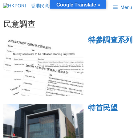
跳
Google Translate »
Menu
至
內
容
民意調查
特參調查系列
特首民望