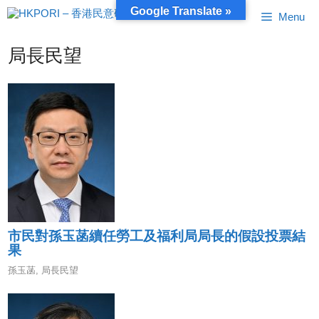
跳
Google Translate »
Menu
至
內
容
局長民望
市民對孫玉菡續任勞工及福利局局長的假設投票結
果
孫玉菡
,
局長民望