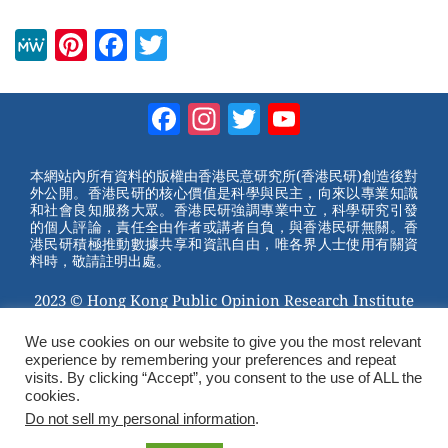
M
Pi
F
T
e
nt
a
wi
W
er
c
tt
Facebook
Instagram
Twitter
YouTube
e
e
e
er
Channel
st
b
本網站內所有資料的版權由香港民意研究所(香港民研)創造後對
外公開。香港民研的核心價值是科學與民主，向來以專業知識
o
和社會良知服務大眾。香港民研強調專業中立，科學研究引發
的個人評論，責任全由作者或講者自負，與香港民研無關。香
o
港民研積極推動數據共享和資訊自由，唯各界人士使用有關資
料時，敬請註明出處。
k
2023 © Hong Kong Public Opinion Research Institute
香港民意研究所 |
網站使用條款(英文)