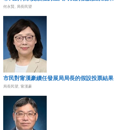
何永賢
,
局長民望
市民對甯漢豪續任發展局局長的假設投票結果
局長民望
,
甯漢豪