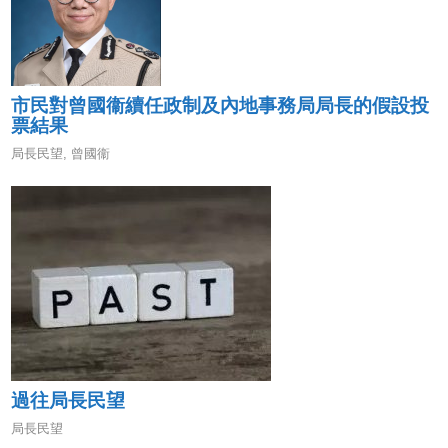
市民對曾國衞續任政制及內地事務局局長的假設投
票結果
局長民望
,
曾國衞
過往局長民望
局長民望