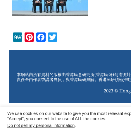
M
Pi
F
T
e
nt
a
wi
W
er
c
tt
e
e
e
er
st
b
本網站內所有資料的版權由香港民意研究所(香港民研)創造後
責任全由作者或講者自負，與香港民研無關。香港民研積極推
o
2023 © Hong
o
k
We use cookies on our website to give you the most relevant exp
“Accept”, you consent to the use of ALL the cookies.
Do not sell my personal information
.