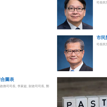
司長民
市民
司長民
綜合圖表
政務司司長
,
李家超
,
財政司司長
,
鄭