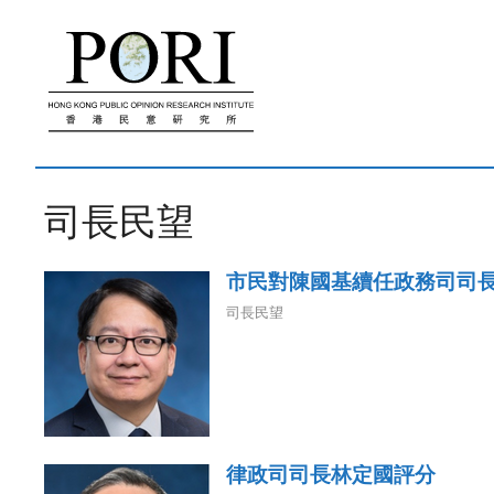
跳
至
內
容
司長民望
市民對陳國基續任政務司司
司長民望
律政司司長林定國評分