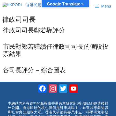
跳
Google Translate »
Menu
至
內
容
律政司司長
律政司司長鄭若驊評分
市民對鄭若驊續任律政司司長的假設投
票結果
各司長評分 – 綜合圖表
Facebook
Instagram
Twitter
YouTube
Channel
本網站內所有資料的版權由香港民意研究所(香港民研)創造後對
外公開。香港民研的核心價值是科學與民主，向來以專業知識
和社會良知服務大眾。香港民研強調專業中立，科學研究引發