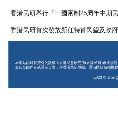
香港民研舉行「一國兩制25周年中期民情
香港民研首次發放新任特首民望及政府 (202
本網站內所有資料的版權由香港民意研究所(香港民研)創造後
責任全由作者或講者自負，與香港民研無關。香港民研積極推
2023 © Hong