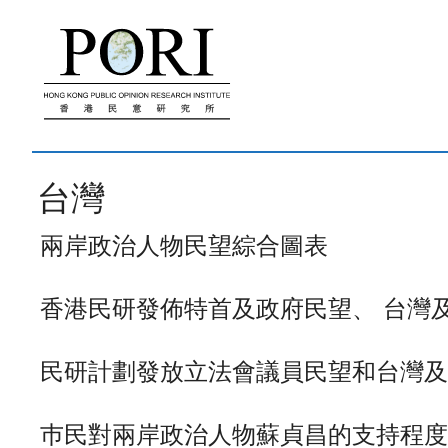
跳
至
內
容
台灣
兩岸政治人物民望綜合圖表
香港民研發佈特首及政府民望、 台灣及西藏
民研計劃發放立法會議員民望和台灣及西藏問
巿民對兩岸政治人物蘇貞昌的支持程度