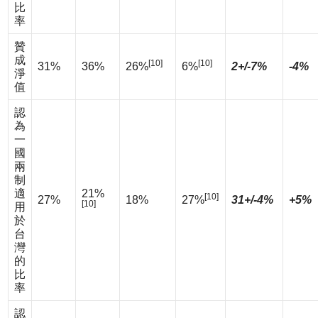
比
率
贊
成
[10]
[10]
31%
36%
26%
6%
2+/-7%
-4%
淨
值
認
為
一
國
兩
制
適
21%
[10]
27%
18%
27%
31+/-4%
+5%
[10]
用
於
台
灣
的
比
率
認