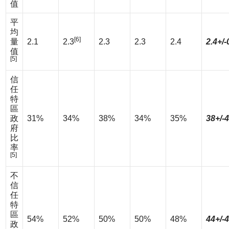
值
平
均
[6]
量
2.1
2.3
2.3
2.3
2.4
2.4+/-
值
[5]
信
任
特
區
政
31%
34%
38%
34%
35%
38+/-
府
比
率
[5]
不
信
任
特
區
54%
52%
50%
50%
48%
44+/-
政