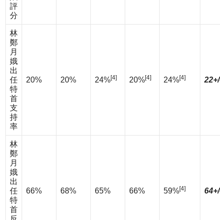
評
分
林
鄭
月
娥
出
[4]
[4]
[4]
任
20%
20%
24%
20%
24%
22+
特
首
支
持
率
林
鄭
月
娥
出
[4]
任
66%
68%
65%
66%
59%
64+
特
首
反