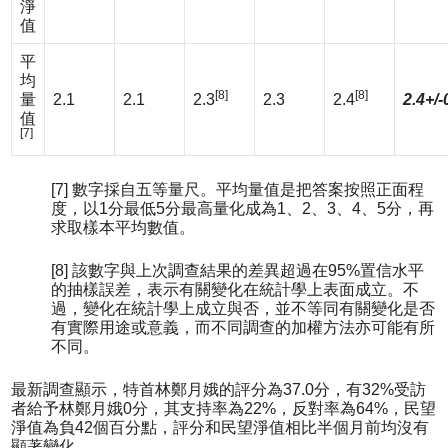
淨
值
平
均
[8]
[8]
量
2.1
2.1
2.3
2.3
2.4
2.4+/-
值
[7]
[7] 數字採自五等量尺。平均量值是把答案按照正面程
度，以1分最低5分最高量化成為1、2、3、4、5分，再
求取樣本平均數值。
[8] 該數字與上次調查結果的差異超過在95%置信水平
的抽樣誤差，表示有關變化在統計學上表面成立。不
過，變化在統計學上成立與否，並不等同有關變化是否
有實際用途或意義，而不同調查的加權方法亦可能有所
不同。
最新調查顯示，特首林鄭月娥的評分為37.0分，有32%受訪
者給予林鄭月娥0分，其支持率為22%，反對率為64%，民望
淨值為負42個百分點，評分和民望淨值相比半個月前均沒有
顯著變化。