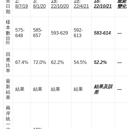
查
2-
3-
19-
19-
18-
最新
日
8/7/19
8/1/20
22/10/20
22/4/21
22/10/21
變化
期
樣
本
575-
585-
592-
數
593-629
583-614
—
648
657
613
目
[9]
回
應
67.4%
72.0%
62.2%
54.5%
52.2%
—
比
率
最
新
結果及誤
結果
結果
結果
結果
—
結
差
果
兩
岸
統
一