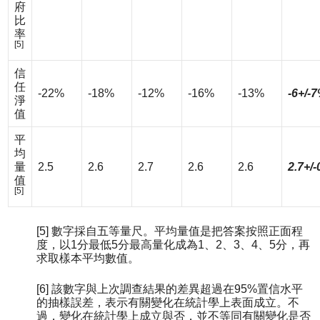
府
比
率
[5]
信
任
-22%
-18%
-12%
-16%
-13%
-6+/-
淨
值
平
均
量
2.5
2.6
2.7
2.6
2.6
2.7+/-
值
[5]
[5] 數字採自五等量尺。平均量值是把答案按照正面程
度，以1分最低5分最高量化成為1、2、3、4、5分，再
求取樣本平均數值。
[6] 該數字與上次調查結果的差異超過在95%置信水平
的抽樣誤差，表示有關變化在統計學上表面成立。不
過，變化在統計學上成立與否，並不等同有關變化是否