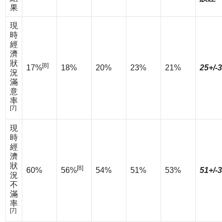
果
現
時
經
濟
狀
[8]
17%
18%
20%
23%
21%
25+/-
況
滿
意
率
[7]
現
時
經
濟
狀
[8]
60%
56%
54%
51%
53%
51+/-
況
不
滿
率
[7]