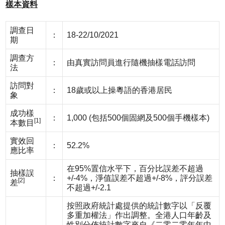
樣本資料
調查日
：
18-22/10/2021
期
調查方
：
由真實訪問員進行隨機抽樣電話訪問
法
訪問對
：
18歲或以上操粵語的香港居民
象
成功樣
：
1,000 (包括500個固網及500個手機樣本)
[1]
本數目
實效回
：
52.2%
應比率
在95%置信水平下，百分比誤差不超過
抽樣誤
：
+/-4%，淨值誤差不超過+/-8%，評分誤差
[2]
差
不超過+/-2.1
按照政府統計處提供的統計數字以「反覆
多重加權法」作出調整。全港人口年齡及
性別分佈統計數字來自《二零二零年年中