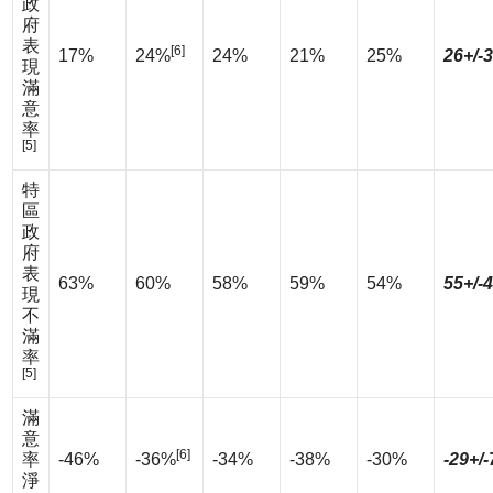
政
府
表
[6]
17%
24%
24%
21%
25%
26+/-
現
滿
意
率
[5]
特
區
政
府
表
63%
60%
58%
59%
54%
55+/-
現
不
滿
率
[5]
滿
意
[6]
率
-46%
-36%
-34%
-38%
-30%
-29+/
淨