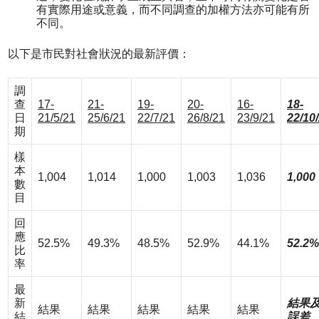
有實際用途或意義，而不同調查的加權方法亦可能有所
不同。
以下是市民對社會狀況的最新評價：
調
查
17-
21-
19-
20-
16-
18-
日
21/5/21
25/6/21
22/7/21
26/8/21
23/9/21
22/10
期
樣
本
1,004
1,014
1,000
1,003
1,036
1,000
數
目
回
應
52.5%
49.3%
48.5%
52.9%
44.1%
52.2%
比
率
最
新
結果
結果
結果
結果
結果
結果
結
誤差