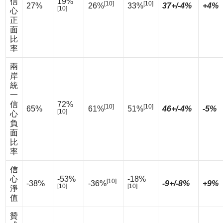
信
19%
[10]
[10]
27%
26%
33%
37+/-4%
+4%
[10]
心
正
面
比
率
兩
岸
統
一
信
72%
[10]
[10]
65%
61%
51%
46+/-4%
-5%
[10]
心
負
面
比
率
信
心
-53%
-18%
[10]
-38%
-36%
-9+/-8%
+9%
[10]
[10]
淨
值
贊