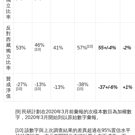
立
比
率
反
對
西
藏
46%
[10]
53%
41%
57%
55+/-4%
-2%
[10]
獨
立
比
率
贊
成
-27%
-13%
-38%
-13%
-37+/-6%
+1%
[10]
[10]
[10]
淨
值
[9] 民研計劃在2020年3月前彙報的次樣本數目為加權數
字，2020年3月開始則以原始數字彙報。
[10] 該數字與上次調查結果的差異超過在95%置信水平