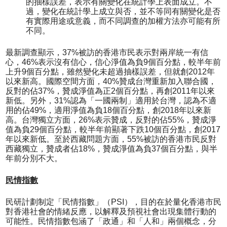
的抽樣誤差，表示有關變化在統計學上表面成立。不
過，變化在統計學上成立與否，並不等同有關變化是否
有實際用途或意義，而不同調查的加權方法亦可能有所
不同。
最新調查顯示，37%被訪的香港市民表示對兩岸統一有信
心，46%表示沒有信心，信心淨值為負9個百分點，較半年前
上升9個百分點，雖然變化未超過抽樣誤差，但就創2012年
以來新高。國際空間方面，40%贊成台灣重新加入聯合國，
反對的佔37%，贊成淨值為正2個百分點，再創2011年以來
新低。另外，31%認為「一國兩制」適用於台灣，認為不適
用的佔49%，適用淨值為負18個百分點，創2018年以來新
高。台灣獨立方面，26%表示贊成，反對的佔55%，贊成淨
值為負29個百分點，較半年前顯著下跌10個百分點，創2017
年以來新低。至於西藏問題方面，55%被訪的香港市民反對
西藏獨立，贊成者佔18%，贊成淨值為負37個百分點，與半
年前分別不大。
民情指數
民研計劃制定「民情指數」（PSI），目的在於量化香港市民
對香港社會的情緒反應，以解釋及預視社會出現集體行動的
可能性。民情指數包涵了「政通」和「人和」兩個概念，分