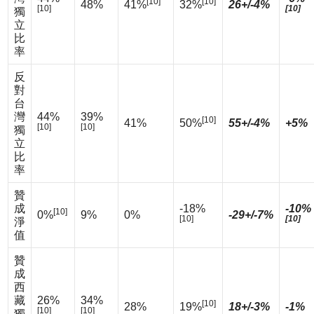
[10]
[10]
48%
41%
32%
26+/-4%
[10]
[10]
獨
立
比
率
反
對
台
灣
44%
39%
[10]
41%
50%
55+/-4%
+5%
[10]
[10]
獨
立
比
率
贊
成
-18%
-10%
[10]
0%
9%
0%
-29+/-7%
[10]
[10]
淨
值
贊
成
西
藏
26%
34%
[10]
28%
19%
18+/-3%
-1%
[10]
[10]
獨