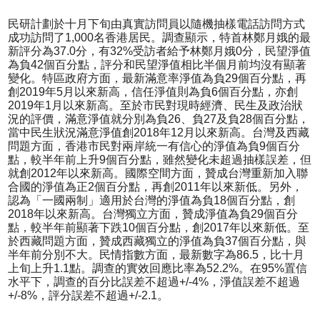
民研計劃於十月下旬由真實訪問員以隨機抽樣電話訪問方式
成功訪問了1,000名香港居民。調查顯示，特首林鄭月娥的最
新評分為37.0分，有32%受訪者給予林鄭月娥0分，民望淨值
為負42個百分點，評分和民望淨值相比半個月前均沒有顯著
變化。特區政府方面，最新滿意率淨值為負29個百分點，再
創2019年5月以來新高，信任淨值則為負6個百分點，亦創
2019年1月以來新高。至於市民對現時經濟、民生及政治狀
況的評價，滿意淨值就分別為負26、負27及負28個百分點，
當中民生狀況滿意淨值創2018年12月以來新高。台灣及西藏
問題方面，香港市民對兩岸統一有信心的淨值為負9個百分
點，較半年前上升9個百分點，雖然變化未超過抽樣誤差，但
就創2012年以來新高。國際空間方面，贊成台灣重新加入聯
合國的淨值為正2個百分點，再創2011年以來新低。另外，
認為「一國兩制」適用於台灣的淨值為負18個百分點，創
2018年以來新高。台灣獨立方面，贊成淨值為負29個百分
點，較半年前顯著下跌10個百分點，創2017年以來新低。至
於西藏問題方面，贊成西藏獨立的淨值為負37個百分點，與
半年前分別不大。民情指數方面，最新數字為86.5，比十月
上旬上升1.1點。調查的實效回應比率為52.2%。在95%置信
水平下，調查的百分比誤差不超過+/-4%，淨值誤差不超過
+/-8%，評分誤差不超過+/-2.1。