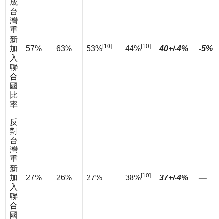
成
台
灣
重
新
[10]
[10]
加
57%
63%
53%
44%
40+/-4%
-5%
入
聯
合
國
比
率
反
對
台
灣
重
新
[10]
加
27%
26%
27%
38%
37+/-4%
—
入
聯
合
國