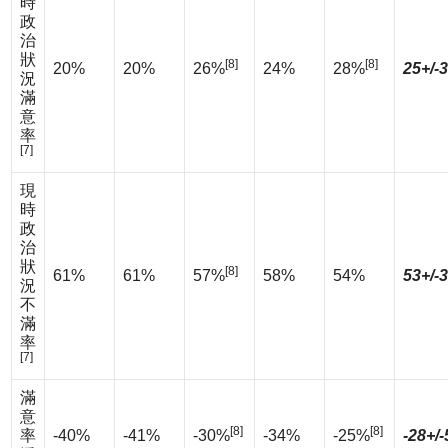
時
政
治
狀
[8]
[8]
20%
20%
26%
24%
28%
25+/-
況
滿
意
率
[7]
現
時
政
治
狀
[8]
61%
61%
57%
58%
54%
53+/-
況
不
滿
率
[7]
滿
意
[8]
[8]
率
-40%
-41%
-30%
-34%
-25%
-28+/