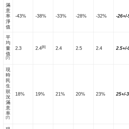
滿
意
率
-43%
-38%
-33%
-28%
-32%
-26+/
淨
值
平
均
[8]
量
2.3
2.4
2.4
2.5
2.4
2.5+/-
值
[7]
現
時
民
生
狀
18%
19%
21%
20%
23%
25+/-
況
滿
意
率
[7]