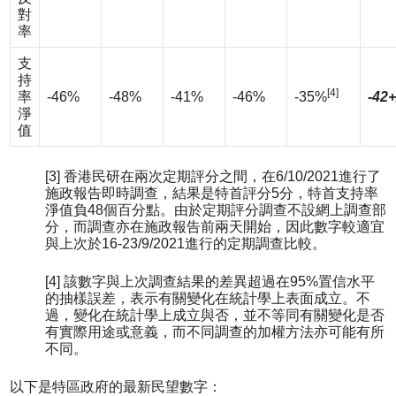
對
率
支
持
[4]
率
-46%
-48%
-41%
-46%
-35%
-42+
淨
值
[3] 香港民研在兩次定期評分之間，在6/10/2021進行了
施政報告即時調查，結果是特首評分5分，特首支持率
淨值負48個百分點。由於定期評分調查不設網上調查部
分，而調查亦在施政報告前兩天開始，因此數字較適宜
與上次於16-23/9/2021進行的定期調查比較。
[4] 該數字與上次調查結果的差異超過在95%置信水平
的抽樣誤差，表示有關變化在統計學上表面成立。不
過，變化在統計學上成立與否，並不等同有關變化是否
有實際用途或意義，而不同調查的加權方法亦可能有所
不同。
以下是特區政府的最新民望數字：