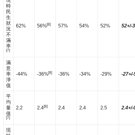
現
時
民
生
狀
[8]
62%
56%
57%
54%
52%
52+/-
況
不
滿
率
[7]
滿
意
[8]
率
-44%
-36%
-36%
-34%
-29%
-27+/
淨
值
平
均
[8]
量
2.2
2.4
2.4
2.4
2.5
2.4+/-
值
[7]
現