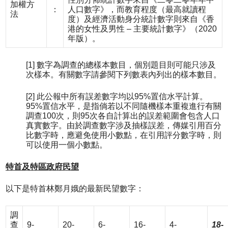
加權方
：
人口數字》，而教育程度（最高就讀程
法
度）及經濟活動身分統計數字則來自《香
港的女性及男性 – 主要統計數字》（2020
年版）。
[1] 數字為調查的總樣本數目，個別題目則可能只涉及
次樣本。有關數字請參閱下列數表內列出的樣本數目。
[2] 此公報中所有誤差數字均以95%置信水平計算。
95%置信水平，是指倘若以不同隨機樣本重複進行有關
調查100次，則95次各自計算出的誤差範圍會包含人口
真實數字。由於調查數字涉及抽樣誤差，傳媒引用百分
比數字時，應避免使用小數點，在引用評分數字時，則
可以使用一個小數點。
特首及特區政府民望
以下是特首林鄭月娥的最新民望數字：
調
查
9-
20-
6-
16-
4-
18-