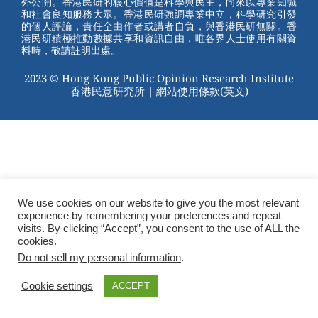
外公開。香港民研的核心價值是科學與民主，向來以專業知識
o
和社會良知服務大眾。香港民研強調專業中立，科學研究引發
的個人評論，責任全由作者或講者自負，與香港民研無關。香
o
港民研積極推動數據共享和資訊自由，唯各界人士使用有關資
料時，敬請註明出處。
k
2023 © Hong Kong Public Opinion Research Institute
香港民意研究所 |
網站使用條款(英文)
We use cookies on our website to give you the most relevant
experience by remembering your preferences and repeat
visits. By clicking “Accept”, you consent to the use of ALL the
cookies.
Do not sell my personal information
.
Cookie settings
ACCEPT