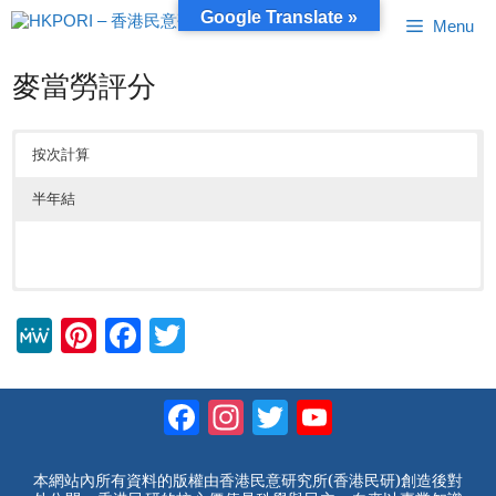
跳
Google Translate »
Menu
至
內
容
麥當勞評分
按次計算
半年結
M
Pi
F
T
e
nt
a
wi
W
er
c
tt
Facebook
Instagram
Twitter
YouTube
e
e
e
er
Channel
st
b
本網站內所有資料的版權由香港民意研究所(香港民研)創造後對