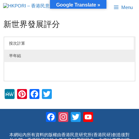
跳
Google Translate »
Menu
至
內
容
新世界發展評分
按次計算
半年結
M
Pi
F
T
e
nt
a
wi
W
er
c
tt
Facebook
Instagram
Twitter
YouTube
e
e
e
er
Channel
st
b
本網站內所有資料的版權由香港民意研究所(香港民研)創造後對