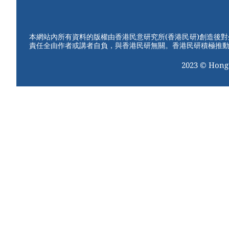
W
er
c
tt
e
e
e
er
st
b
本網站內所有資料的版權由香港民意研究所(香港民研)創造後
責任全由作者或講者自負，與香港民研無關。香港民研積極推
o
2023 © Hong
o
k