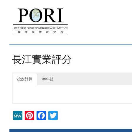
跳
至
內
容
長江實業評分
按次計算
半年結
M
Pi
F
T
e
nt
a
wi