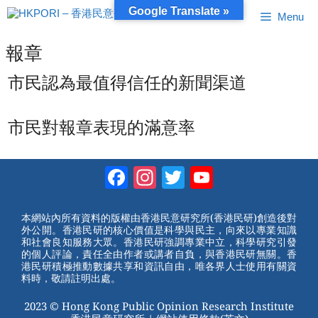
跳
Google Translate »
Menu
至
內
容
報章
市民認為最值得信任的新聞渠道
市民對報章表現的滿意率
Facebook
Instagram
Twitter
YouTube
Channel
本網站內所有資料的版權由香港民意研究所(香港民研)創造後對
外公開。香港民研的核心價值是科學與民主，向來以專業知識
和社會良知服務大眾。香港民研強調專業中立，科學研究引發
的個人評論，責任全由作者或講者自負，與香港民研無關。香
港民研積極推動數據共享和資訊自由，唯各界人士使用有關資
料時，敬請註明出處。
2023 © Hong Kong Public Opinion Research Institute