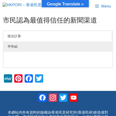
跳
Google Translate »
Menu
至
內
容
市民認為最值得信任的新聞渠道
按次計算
半年結
M
Pi
F
T
e
nt
a
wi
W
er
c
tt
Facebook
Instagram
Twitter
YouTube
e
e
e
er
Channel
st
b
本網站內所有資料的版權由香港民意研究所(香港民研)創造後對