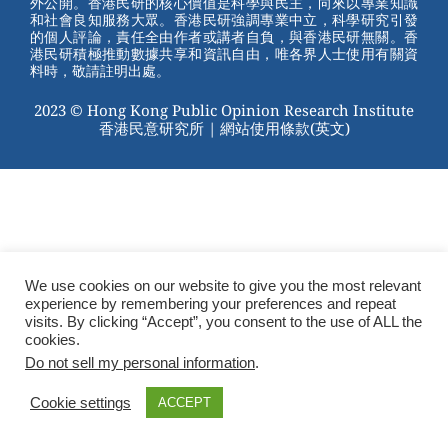
外公開。香港民研的核心價值是科學與民主，向來以專業知識
o
和社會良知服務大眾。香港民研強調專業中立，科學研究引發
的個人評論，責任全由作者或講者自負，與香港民研無關。香
o
港民研積極推動數據共享和資訊自由，唯各界人士使用有關資
料時，敬請註明出處。
k
2023 © Hong Kong Public Opinion Research Institute
香港民意研究所 |
網站使用條款(英文)
We use cookies on our website to give you the most relevant
experience by remembering your preferences and repeat
visits. By clicking “Accept”, you consent to the use of ALL the
cookies.
Do not sell my personal information
.
Cookie settings
ACCEPT