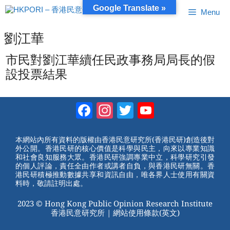
跳
Google Translate »
Menu
至
內
容
劉江華
市民對劉江華續任民政事務局局長的假
設投票結果
Facebook
Instagram
Twitter
YouTube
Channel
本網站內所有資料的版權由香港民意研究所(香港民研)創造後對
外公開。香港民研的核心價值是科學與民主，向來以專業知識
和社會良知服務大眾。香港民研強調專業中立，科學研究引發
的個人評論，責任全由作者或講者自負，與香港民研無關。香
港民研積極推動數據共享和資訊自由，唯各界人士使用有關資
料時，敬請註明出處。
2023 © Hong Kong Public Opinion Research Institute
香港民意研究所 |
網站使用條款(英文)