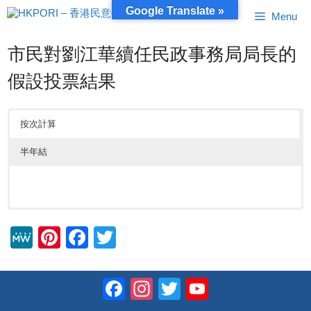
跳
Google Translate »
Menu
至
內
容
市民對劉江華續任民政事務局局長的
假設投票結果
按次計算
半年結
M
Pi
F
T
e
nt
a
wi
W
er
c
tt
Facebook
Instagram
Twitter
YouTube
e
e
e
er
Channel