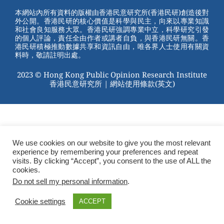
st
b
本網站內所有資料的版權由香港民意研究所(香港民研)創造後對
外公開。香港民研的核心價值是科學與民主，向來以專業知識
o
和社會良知服務大眾。香港民研強調專業中立，科學研究引發
的個人評論，責任全由作者或講者自負，與香港民研無關。香
o
港民研積極推動數據共享和資訊自由，唯各界人士使用有關資
料時，敬請註明出處。
k
2023 © Hong Kong Public Opinion Research Institute
香港民意研究所 |
網站使用條款(英文)
We use cookies on our website to give you the most relevant
experience by remembering your preferences and repeat
visits. By clicking “Accept”, you consent to the use of ALL the
cookies.
Do not sell my personal information
.
Cookie settings
ACCEPT