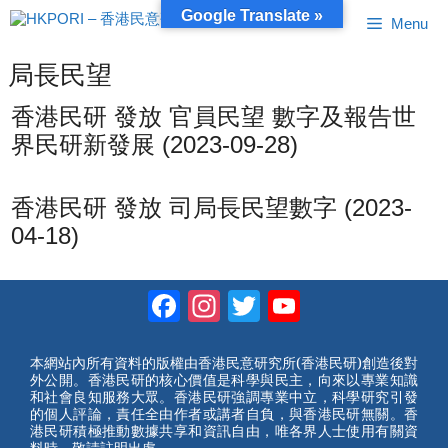
跳
Google Translate »
Menu
至
內
容
局長民望
香港民研 發放 官員民望 數字及報告世
界民研新發展 (2023-09-28)
香港民研 發放 司局長民望數字 (2023-
04-18)
Facebook
Instagram
Twitter
YouTube
Channel
本網站內所有資料的版權由香港民意研究所(香港民研)創造後對
外公開。香港民研的核心價值是科學與民主，向來以專業知識
和社會良知服務大眾。香港民研強調專業中立，科學研究引發
的個人評論，責任全由作者或講者自負，與香港民研無關。香
港民研積極推動數據共享和資訊自由，唯各界人士使用有關資
料時，敬請註明出處。