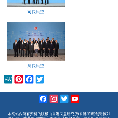
司長民望
局長民望
M
Pi
F
T
e
nt
a
wi
W
er
c
tt
Facebook
Instagram
Twitter
YouTube
e
e
e
er
Channel
st
b
本網站內所有資料的版權由香港民意研究所(香港民研)創造後對