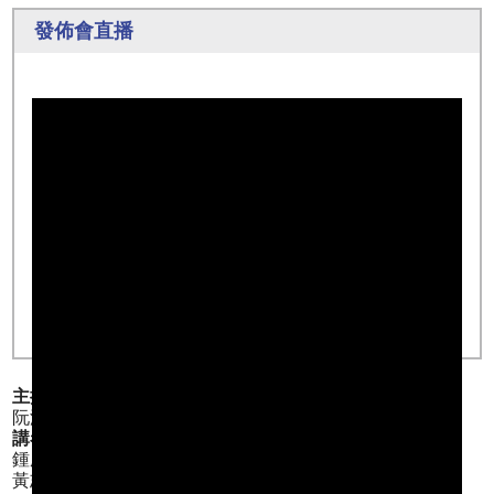
發佈會直播
主持:
阮浠舜 – 香港民意研究所研究幹事
講者:
鍾庭耀 – 香港民意研究所主席及行政總裁
黃志偉 – 香港伍倫貢學院社會科學院兼任講師