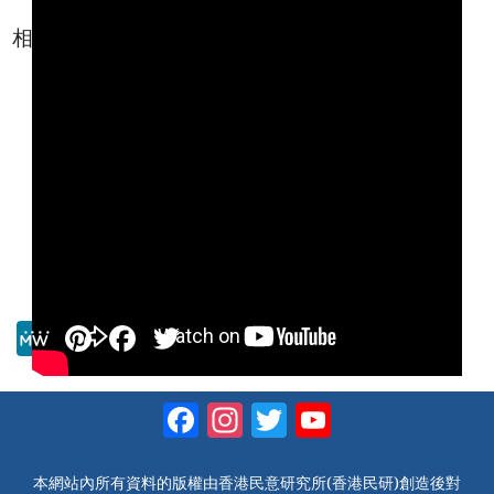
相關連結
政府民望
M
Pi
F
T
e
nt
a
wi
W
er
c
tt
Facebook
Instagram
Twitter
YouTube
e
e
e
er
Channel
st
b
本網站內所有資料的版權由香港民意研究所(香港民研)創造後對