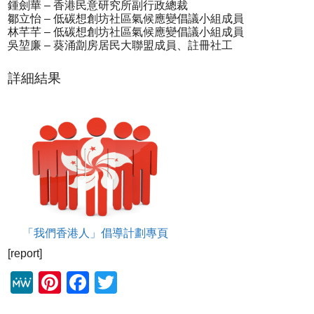
鍾劍華 – 香港民意研究所副行政總裁
鄒立怡 – 低碳想創坊社區氣候應變倡議小組成員
林芊芊 – 低碳想創坊社區氣候應變倡議小組成員
吳堃廉 – 葵涌劏房居民大聯盟成員、註冊社工
詳細結果
「我們香港人」倡導計劃專頁
[report]
M
Pi
F
T
e
nt
a
wi