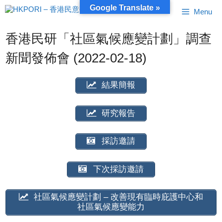
跳
Google Translate »
Menu
至
內
容
香港民研「社區氣候應變計劃」調查
新聞發佈會 (2022-02-18)
結果簡報
研究報告
採訪邀請
下次採訪邀請
社區氣候應變計劃 – 改善現有臨時庇護中心和
社區氣候應變能力