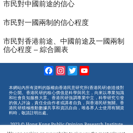
市民對中國前途的信心
市民對一國兩制的信心程度
市民對香港前途、中國前途及一國兩制
信心程度 – 綜合圖表
Facebook
Instagram
Twitter
YouTube
Channel
本網站內所有資料的版權由香港民意研究所(香港民研)創造後對
外公開。香港民研的核心價值是科學與民主，向來以專業知識
和社會良知服務大眾。香港民研強調專業中立，科學研究引發
的個人評論，責任全由作者或講者自負，與香港民研無關。香
港民研積極推動數據共享和資訊自由，唯各界人士使用有關資
料時，敬請註明出處。
2023 © Hong Kong Public Opinion Research Institute
香港民意研究所 |
網站使用條款(英文)