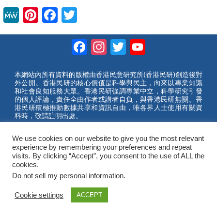
M
Pi
F
T
e
nt
a
wi
Facebook
Instagram
Twitter
YouTube
W
er
c
tt
Channel
e
e
e
er
st
b
本網站內所有資料的版權由香港民意研究所(香港民研)創造後對
外公開。香港民研的核心價值是科學與民主，向來以專業知識
o
和社會良知服務大眾。香港民研強調專業中立，科學研究引發
的個人評論，責任全由作者或講者自負，與香港民研無關。香
o
港民研積極推動數據共享和資訊自由，唯各界人士使用有關資
料時，敬請註明出處。
k
2023 © Hong Kong Public Opinion Research Institute
We use cookies on our website to give you the most relevant
香港民意研究所 |
網站使用條款(英文)
experience by remembering your preferences and repeat
visits. By clicking “Accept”, you consent to the use of ALL the
cookies.
Do not sell my personal information
.
Cookie settings
ACCEPT