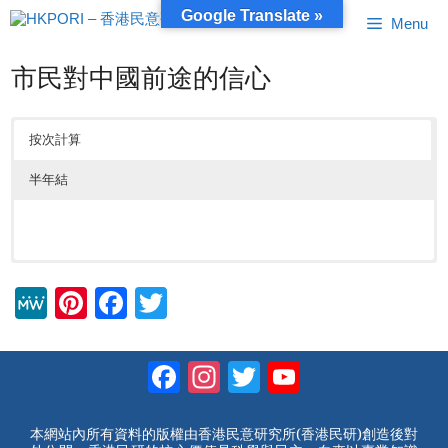
跳
Google Translate »
Menu
至
內
容
市民對中國前途的信心
按次計算
半年結
M
Pi
F
T
e
nt
a
wi
W
er
c
tt
Facebook
Instagram
Twitter
YouTube
e
e
e
er
Channel
st
b
本網站內所有資料的版權由香港民意研究所(香港民研)創造後對