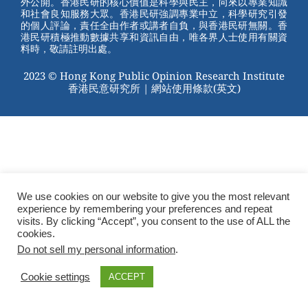
外公開。香港民研的核心價值是科學與民主，向來以專業知識
o
和社會良知服務大眾。香港民研強調專業中立，科學研究引發
的個人評論，責任全由作者或講者自負，與香港民研無關。香
o
港民研積極推動數據共享和資訊自由，唯各界人士使用有關資
料時，敬請註明出處。
k
2023 © Hong Kong Public Opinion Research Institute
香港民意研究所 |
網站使用條款(英文)
We use cookies on our website to give you the most relevant
experience by remembering your preferences and repeat
visits. By clicking “Accept”, you consent to the use of ALL the
cookies.
Do not sell my personal information
.
Cookie settings
ACCEPT