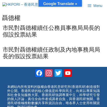
跳
Google Translate »
Menu
至
內
容
聶德權
市民對聶德權續任公務員事務局局長的
假設投票結果
市民對聶德權續任政制及內地事務局局
長的假設投票結果
Facebook
Instagram
Twitter
YouTube
Channel
本網站內所有資料的版權由香港民意研究所(香港民研)創造後對
外公開。香港民研的核心價值是科學與民主，向來以專業知識
和社會良知服務大眾。香港民研強調專業中立，科學研究引發
的個人評論，責任全由作者或講者自負，與香港民研無關。香
港民研積極推動數據共享和資訊自由，唯各界人士使用有關資
料時，敬請註明出處。