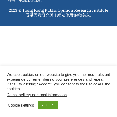
2023 © Hong Kong Public Opinion Research Institute
香港民意研究所 |
網站使用條款(英文)
We use cookies on our website to give you the most relevant
experience by remembering your preferences and repeat
visits. By clicking “Accept”, you consent to the use of ALL the
cookies.
Do not sell my personal information
.
Cookie settings
ACCEPT