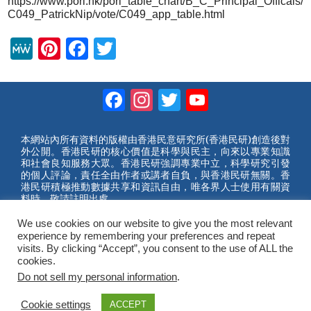
https://www.pori.hk/pori_table_chart/B_C_Principal_Officals/
C049_PatrickNip/vote/C049_app_table.html
M
Pi
F
T
e
nt
a
wi
W
er
c
tt
Facebook
Instagram
Twitter
YouTube
e
e
e
er
Channel
st
b
本網站內所有資料的版權由香港民意研究所(香港民研)創造後對
外公開。香港民研的核心價值是科學與民主，向來以專業知識
o
和社會良知服務大眾。香港民研強調專業中立，科學研究引發
的個人評論，責任全由作者或講者自負，與香港民研無關。香
o
港民研積極推動數據共享和資訊自由，唯各界人士使用有關資
料時，敬請註明出處。
k
We use cookies on our website to give you the most relevant
2023 © Hong Kong Public Opinion Research Institute
experience by remembering your preferences and repeat
香港民意研究所 |
網站使用條款(英文)
visits. By clicking “Accept”, you consent to the use of ALL the
cookies.
Do not sell my personal information
.
Cookie settings
ACCEPT