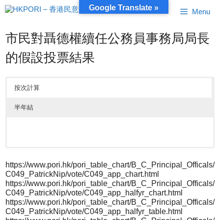
跳
Google Translate »
Menu
至
內
容
市民對聶德權續任公務員事務局局長
的假設投票結果
按次計算
半年結
https://www.pori.hk/pori_table_chart/B_C_Principal_Officals/
C049_PatrickNip/vote/C049_app_chart.html
https://www.pori.hk/pori_table_chart/B_C_Principal_Officals/
C049_PatrickNip/vote/C049_app_halfyr_chart.html
https://www.pori.hk/pori_table_chart/B_C_Principal_Officals/
C049_PatrickNip/vote/C049_app_halfyr_table.html