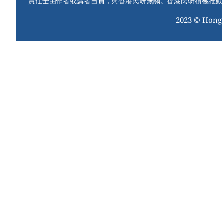
責任全由作者或講者自負，與香港民研無關。香港民研積極推
2023 © Hong