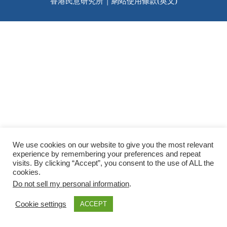
香港民意研究所 |
網站使用條款(英文)
We use cookies on our website to give you the most relevant
experience by remembering your preferences and repeat
visits. By clicking “Accept”, you consent to the use of ALL the
cookies.
Do not sell my personal information
.
Cookie settings
ACCEPT