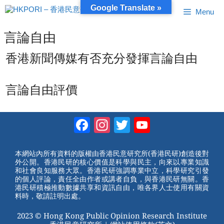
跳
Google Translate »
Menu
至
內
容
言論自由
香港新聞傳媒有否充分發揮言論自由
言論自由評價
Facebook
Instagram
Twitter
YouTube
Channel
本網站內所有資料的版權由香港民意研究所(香港民研)創造後對
外公開。香港民研的核心價值是科學與民主，向來以專業知識
和社會良知服務大眾。香港民研強調專業中立，科學研究引發
的個人評論，責任全由作者或講者自負，與香港民研無關。香
港民研積極推動數據共享和資訊自由，唯各界人士使用有關資
料時，敬請註明出處。
2023 © Hong Kong Public Opinion Research Institute