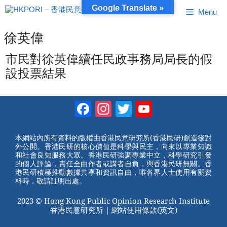
跳
Google Translate »
Menu
至
內
容
徐英偉
市民對徐英偉續任民政事務局局長的假
設投票結果
Facebook
Instagram
Twitter
YouTube
Channel
本網站內所有資料的版權由香港民意研究所(香港民研)創造後對
外公開。香港民研的核心價值是科學與民主，向來以專業知識
和社會良知服務大眾。香港民研強調專業中立，科學研究引發
的個人評論，責任全由作者或講者自負，與香港民研無關。香
港民研積極推動數據共享和資訊自由，唯各界人士使用有關資
料時，敬請註明出處。
2023 © Hong Kong Public Opinion Research Institute
香港民意研究所 |
網站使用條款(英文)