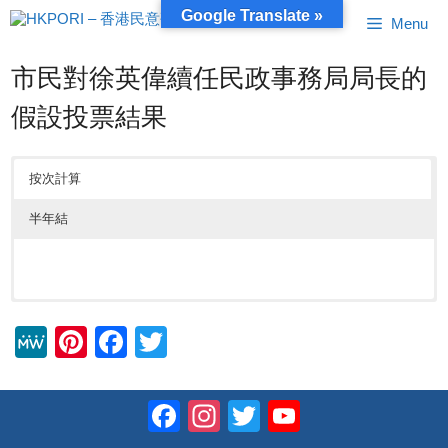
跳
Google Translate »
Menu
至
內
容
市民對徐英偉續任民政事務局局長的
假設投票結果
按次計算
半年結
M
Pi
F
T
e
nt
a
wi
W
er
c
tt
Facebook
Instagram
Twitter
YouTube
e
e
e
er
Channel