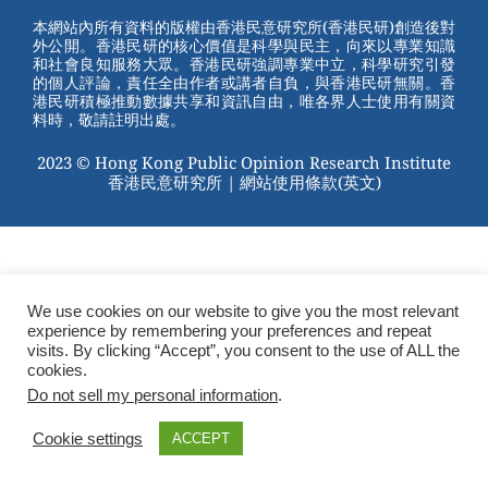
st
b
本網站內所有資料的版權由香港民意研究所(香港民研)創造後對
外公開。香港民研的核心價值是科學與民主，向來以專業知識
o
和社會良知服務大眾。香港民研強調專業中立，科學研究引發
的個人評論，責任全由作者或講者自負，與香港民研無關。香
o
港民研積極推動數據共享和資訊自由，唯各界人士使用有關資
料時，敬請註明出處。
k
2023 © Hong Kong Public Opinion Research Institute
香港民意研究所 |
網站使用條款(英文)
We use cookies on our website to give you the most relevant
experience by remembering your preferences and repeat
visits. By clicking “Accept”, you consent to the use of ALL the
cookies.
Do not sell my personal information
.
Cookie settings
ACCEPT