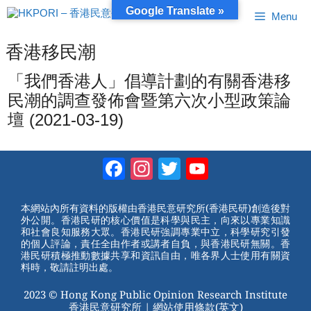
跳
Google Translate »
Menu
至
內
容
香港移民潮
「我們香港人」倡導計劃的有關香港移
民潮的調查發佈會暨第六次小型政策論
壇 (2021-03-19)
Facebook
Instagram
Twitter
YouTube
Channel
本網站內所有資料的版權由香港民意研究所(香港民研)創造後對
外公開。香港民研的核心價值是科學與民主，向來以專業知識
和社會良知服務大眾。香港民研強調專業中立，科學研究引發
的個人評論，責任全由作者或講者自負，與香港民研無關。香
港民研積極推動數據共享和資訊自由，唯各界人士使用有關資
料時，敬請註明出處。
2023 © Hong Kong Public Opinion Research Institute
香港民意研究所 |
網站使用條款(英文)