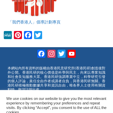
「我們香港人」倡導計劃專頁
M
Pi
F
T
e
nt
a
wi
W
er
c
tt
Facebook
Instagram
Twitter
YouTube
e
e
e
er
Channel
st
b
本網站內所有資料的版權由香港民意研究所(香港民研)創造後對
外公開。香港民研的核心價值是科學與民主，向來以專業知識
o
和社會良知服務大眾。香港民研強調專業中立，科學研究引發
的個人評論，責任全由作者或講者自負，與香港民研無關。香
o
港民研積極推動數據共享和資訊自由，唯各界人士使用有關資
料時，敬請註明出處。
k
We use cookies on our website to give you the most relevant
2023 © Hong Kong Public Opinion Research Institute
experience by remembering your preferences and repeat
香港民意研究所 |
網站使用條款(英文)
visits. By clicking “Accept”, you consent to the use of ALL the
cookies.