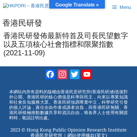
跳
Google Translate »
Menu
至
內
容
香港民研發
香港民研發佈最新特首及司長民望數字
以及五項核心社會指標和限聚指數
(2021-11-09)
Facebook
Instagram
Twitter
YouTube
Channel
本網站內所有資料的版權由香港民意研究所(香港民研)創造後對
外公開。香港民研的核心價值是科學與民主，向來以專業知識
和社會良知服務大眾。香港民研強調專業中立，科學研究引發
的個人評論，責任全由作者或講者自負，與香港民研無關。香
港民研積極推動數據共享和資訊自由，唯各界人士使用有關資
料時，敬請註明出處。
2023 © Hong Kong Public Opinion Research Institute
香港民意研究所 |
網站使用條款(英文)