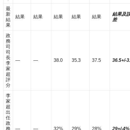
最
新
結果及
結果
結果
結果
結果
結果
結
差
果
政
務
司
司
長
—
—
38.0
35.3
37.5
36.5+/-3
李
家
超
評
分
李
家
超
出
任
政
務
—
—
32%
29%
28%
29+/-4%