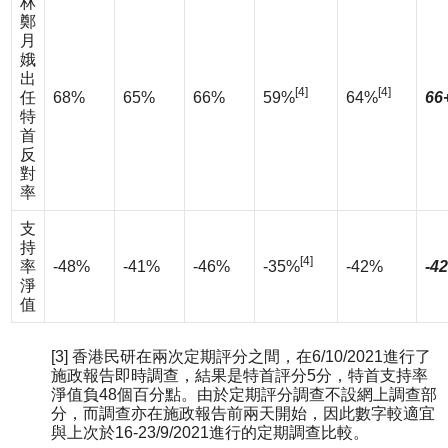
林
鄭
月
娥
出
[4]
[4]
任
68%
65%
66%
59%
64%
66
特
首
反
對
率
支
持
[4]
率
-48%
-41%
-46%
-35%
-42%
-4
淨
值
[3] 香港民研在兩次定期評分之間，在6/10/2021進行了
施政報告即時調查，結果是特首評分5分，特首支持率
淨值負48個百分點。由於定期評分調查不設網上調查部
分，而調查亦在施政報告前兩天開始，因此數字較適宜
與上次於16-23/9/2021進行的定期調查比較。