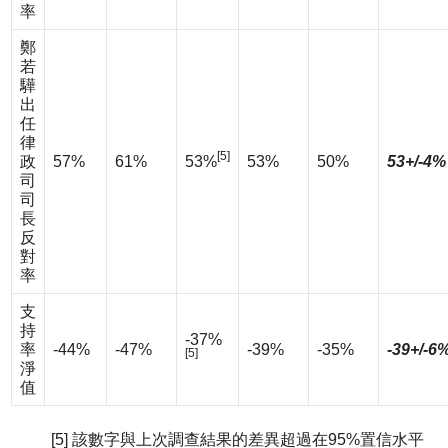
率
鄭
若
驊
出
任
律
[5]
政
57%
61%
53%
53%
50%
53+/-4%
司
司
長
反
對
率
支
持
-37%
率
-44%
-47%
-39%
-35%
-39+/-6
[5]
淨
值
[5] 該數字與上次調查結果的差異超過在95%置信水平