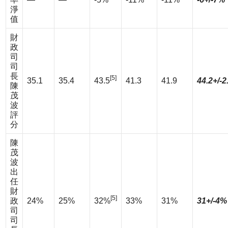
淨
值
財
政
司
司
長
[5]
35.1
35.4
43.5
41.3
41.9
44.2+/-2
陳
茂
波
評
分
陳
茂
波
出
任
財
[5]
政
24%
25%
32%
33%
31%
31+/-4%
司
司