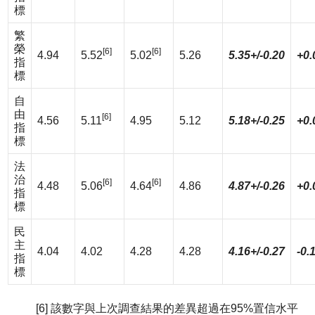
標
繁
榮
[6]
[6]
4.94
5.52
5.02
5.26
5.35+/-0.20
+0.
指
標
自
由
[6]
4.56
5.11
4.95
5.12
5.18+/-0.25
+0.
指
標
法
治
[6]
[6]
4.48
5.06
4.64
4.86
4.87+/-0.26
+0.
指
標
民
主
4.04
4.02
4.28
4.28
4.16+/-0.27
-0.
指
標
[6] 該數字與上次調查結果的差異超過在95%置信水平