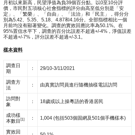
月初以來新高，民望淨值為負39個百分點。以0至10分評
價，市民對五項核心社會指標的評分由高至低分別是「安
定」、「繁榮」、「自由」、「法治」和「民主」，得分分
別為5.42、5.35、5.18、4.87和4.16分。全部指標相比一個
月前均沒有顯著變化。調查的實效回應比率為50.1%。在
95%置信水平下，調查的百分比誤差不超過+/-4%，淨值誤差
不超過+/-7%，評分誤差不超過+/-3.1。
樣本資料
調查日
：
29/10-3/11/2021
期
調查方
：
由真實訪問員進行隨機抽樣電話訪問
法
訪問對
：
18歲或以上操粵語的香港居民
象
成功樣
：
1,004 (包括503個固網及501個手機樣本)
[1]
本數目
實效回
：
50.1%