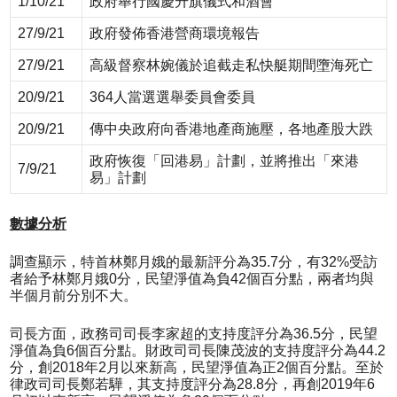
1/10/21
政府舉行國慶升旗儀式和酒會
27/9/21
政府發佈香港營商環境報告
27/9/21
高級督察林婉儀於追截走私快艇期間墮海死亡
20/9/21
364人當選選舉委員會委員
20/9/21
傳中央政府向香港地產商施壓，各地產股大跌
政府恢復「回港易」計劃，並將推出「來港
7/9/21
易」計劃
數
據分析
調查顯示，特首林鄭月娥的最新評分為35.7分，有32%受訪
者給予林鄭月娥0分，民望淨值為負42個百分點，兩者均與
半個月前分別不大。
司長方面，政務司司長李家超的支持度評分為36.5分，民望
淨值為負6個百分點。財政司司長陳茂波的支持度評分為44.2
分，創2018年2月以來新高，民望淨值為正2個百分點。至於
律政司司長鄭若驊，其支持度評分為28.8分，再創2019年6