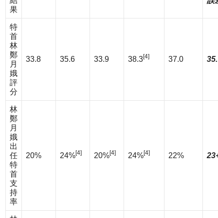
結
誤
果
特
首
林
鄭
[4]
33.8
35.6
33.9
38.3
37.0
35.
月
娥
評
分
林
鄭
月
娥
出
[4]
[4]
[4]
任
20%
24%
20%
24%
22%
23
特
首
支
持
率