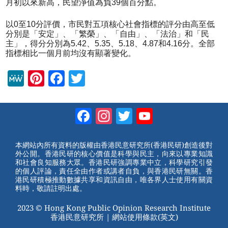
月初以來新高，民望淨值為負39個百分點。
以0至10分評價，市民對五項核心社會指標的評分由高至低
分別是「安定」、「繁榮」、「自由」、「法治」和「民
主」，得分分別為5.42、5.35、5.18、4.87和4.16分。全部
指標相比一個月前均沒有顯著變化。
M
Pi
F
T
e
nt
a
wi
W
er
c
tt
Facebook
Instagram
Twitter
YouTube
e
e
e
er
Channel
st
b
本網站內所有資料的版權由香港民意研究所(香港民研)創造後對
外公開。香港民研的核心價值是科學與民主，向來以專業知識
o
和社會良知服務大眾。香港民研強調專業中立，科學研究引發
的個人評論，責任全由作者或講者自負，與香港民研無關。香
o
港民研積極推動數據共享和資訊自由，唯各界人士使用有關資
料時，敬請註明出處。
k
2023 © Hong Kong Public Opinion Research Institute
香港民意研究所 |
網站使用條款(英文)