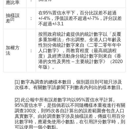
應比率
在95%置信水平下，百分比誤差不超過
抽樣誤
：
+/-4%，淨值誤差不超過+/-7%，評分誤差
[2]
差
不超過+/-3.1
按照政府統計處提供的統計數字以「反覆
多重加權法」作出調整。全港人口年齡及
性別分佈統計數字來自《二零二零年年中
加權方
：
人口數字》，而教育程度（最高就讀程
法
度）及經濟活動身分統計數字則來自《香
港的女性及男性 – 主要統計數字》（2020
年版）。
[1] 數字為調查的總樣本數目，個別題目則可能只涉及
次樣本。有關數字請參閱下列數表內列出的樣本數目。
[2] 此公報中所有誤差數字均以95%置信水平計算。
95%置信水平，是指倘若以不同隨機樣本重複進行有關
調查100次，則95次各自計算出的誤差範圍會包含人口
真實數字。由於調查數字涉及抽樣誤差，傳媒引用百分
比數字時，應避免使用小數點，在引用評分數字時，則
可以使用一個小數點。