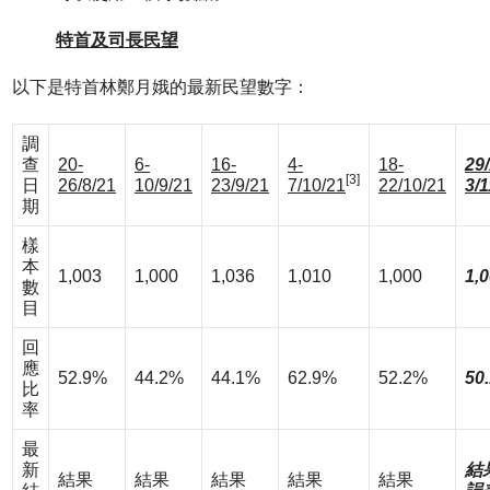
特首及司長民望
以下是特首林鄭月娥的最新民望數字：
調
查
20-
6-
16-
4-
18-
29/
[3]
日
26/8/21
10/9/21
23/9/21
7/10/21
22/10/21
3/1
期
樣
本
1,003
1,000
1,036
1,010
1,000
1,
數
目
回
應
52.9%
44.2%
44.1%
62.9%
52.2%
50
比
率
最
新
結
結果
結果
結果
結果
結果