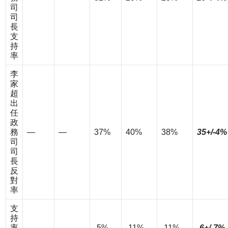
司
司
長
支
持
率
李
家
超
出
任
政
務
—
—
37%
40%
38%
35+/-4%
司
司
長
反
對
率
支
持
率
—
—
-5%
-11%
-11%
-6+/-7%