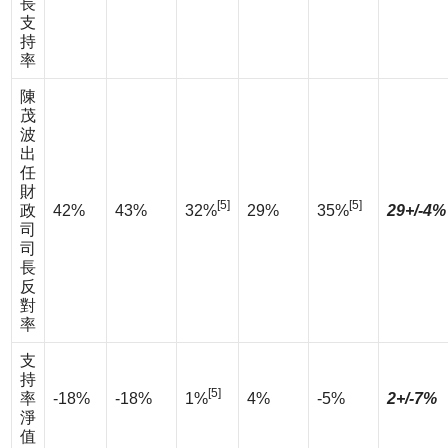
長
支
持
率
陳
茂
波
出
任
財
[5]
[5]
政
42%
43%
32%
29%
35%
29+/-4%
司
司
長
反
對
率
支
持
[5]
率
-18%
-18%
1%
4%
-5%
2+/-7%
淨
值