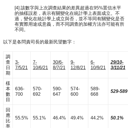
[4] 該數字與上次調查結果的差異超過在95%置信水平
的抽樣誤差，表示有關變化在統計學上表面成立。不
過，變化在統計學上成立與否，並不等同有關變化是否
有實際用途或意義，而不同調查的加權方法亦可能有所
不同。
以下是各問責司長的最新民望數字：
調
查
3-
7-
30/6-
9-
6-
29/10-
日
7/5/21
10/6/21
8/7/21
12/8/21
10/9/21
3/11/21
期
樣
本
636-
570-
590-
574-
589-
529-589
數
700
692
647
600
668
目
回
應
55.5%
55.1%
46.4%
49.4%
44.2%
50.1%
比
率