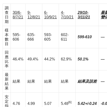
調
查
30/6-
9-
6-
4-
29/10-
最
日
8/7/21
12/8/21
10/9/21
7/10/21
3/11/21
變
期
樣
本
595-
635-
593-
602-
599-610
—
數
606
666
605
611
目
回
應
46.4%
49.4%
44.2%
62.9%
50.1%
—
比
率
最
新
結果
結果
結果
結果
結果及誤差
—
結
果
安
定
[6]
4.76
4.99
5.07
5.48
5.42+/-0.24
-0.
指