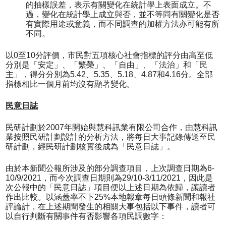
的抽樣誤差，表示有關變化在統計學上表面成立。不
過，變化在統計學上成立與否，並不等同有關變化是否
有實際用途或意義，而不同調查的加權方法亦可能有所
不同。
以0至10分評價，市民對五項核心社會指標的評分由高至低
分別是「安定」、「繁榮」、「自由」、「法治」和「民
主」，得分分別為5.42、5.35、5.18、4.87和4.16分。全部
指標相比一個月前均沒有顯著變化。
民意日誌
民研計劃於2007年開始與慧科訊業有限公司合作，由慧科訊
業按照民研計劃設計的分析方法，將每日大事記錄傳送至民
研計劃，經民研計劃核實後成為「民意日誌」。
由於本新聞公報所涉及的部分調查項目，上次調查日期為6-
10/9/2021，而今次調查日期則為29/10-3/11/2021，因此是
次公報中的「民意日誌」項目便以上述日期為依歸，讓讀者
作出比較。以涵蓋率不下25%本地報章每日頭條新聞和報社
評論計，在上述期間發生的相關大事包括以下事件，讀者可
以自行判斷有關事件有否影響各項民調數字：