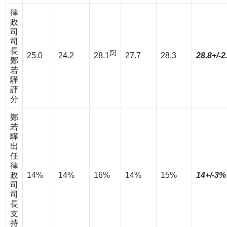
律
政
司
司
長
[5]
25.0
24.2
28.1
27.7
28.3
28.8+/-2
鄭
若
驊
評
分
鄭
若
驊
出
任
律
政
14%
14%
16%
14%
15%
14+/-3%
司
司
長
支
持