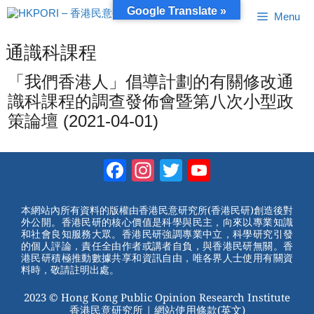
跳
Google Translate »
Menu
至
內
容
通識科課程
「我們香港人」倡導計劃的有關修改通
識科課程的調查發佈會暨第八次小型政
策論壇 (2021-04-01)
Facebook
Instagram
Twitter
YouTube
Channel
本網站內所有資料的版權由香港民意研究所(香港民研)創造後對
外公開。香港民研的核心價值是科學與民主，向來以專業知識
和社會良知服務大眾。香港民研強調專業中立，科學研究引發
的個人評論，責任全由作者或講者自負，與香港民研無關。香
港民研積極推動數據共享和資訊自由，唯各界人士使用有關資
料時，敬請註明出處。
2023 © Hong Kong Public Opinion Research Institute
香港民意研究所 |
網站使用條款(英文)