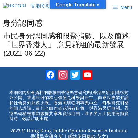
跳
Google Translate »
Menu
至
內
容
身分認同感
巿民身分認同感和限聚指數、以及簡述
「世界香港人」 意見群組的最新發展
(2021-06-22)
Facebook
Instagram
Twitter
YouTube
Channel
本網站內所有資料的版權由香港民意研究所(香港民研)創造後對
外公開。香港民研的核心價值是科學與民主，向來以專業知識
和社會良知服務大眾。香港民研強調專業中立，科學研究引發
的個人評論，責任全由作者或講者自負，與香港民研無關。香
港民研積極推動數據共享和資訊自由，唯各界人士使用有關資
料時，敬請註明出處。
2023 © Hong Kong Public Opinion Research Institute
香港民意研究所 |
網站使用條款(英文)