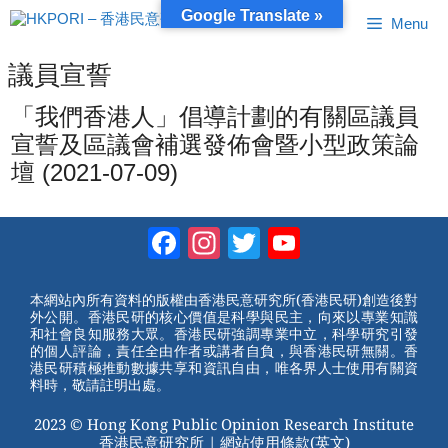
跳
Google Translate »
Menu
至
內
容
議員宣誓
「我們香港人」倡導計劃的有關區議員
宣誓及區議會補選發佈會暨小型政策論
壇 (2021-07-09)
Facebook
Instagram
Twitter
YouTube
Channel
本網站內所有資料的版權由香港民意研究所(香港民研)創造後對
外公開。香港民研的核心價值是科學與民主，向來以專業知識
和社會良知服務大眾。香港民研強調專業中立，科學研究引發
的個人評論，責任全由作者或講者自負，與香港民研無關。香
港民研積極推動數據共享和資訊自由，唯各界人士使用有關資
料時，敬請註明出處。
2023 © Hong Kong Public Opinion Research Institute
香港民意研究所 |
網站使用條款(英文)