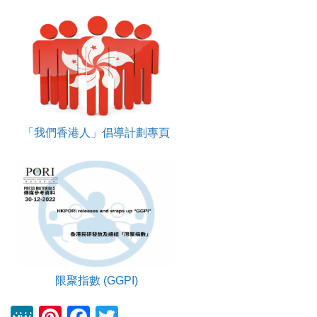
「我們香港人」倡導計劃專頁
限聚指數 (GGPI)
M
Pi
F
T