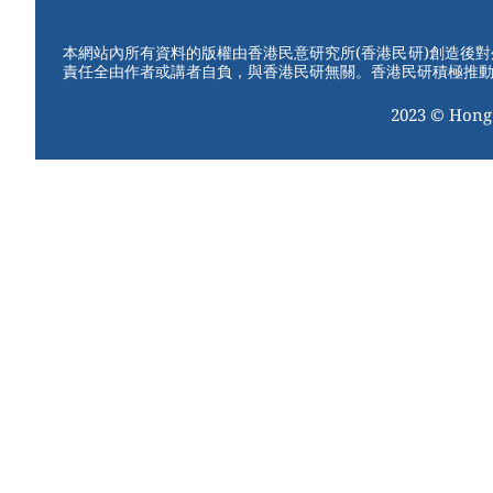
本網站內所有資料的版權由香港民意研究所(香港民研)創造後
責任全由作者或講者自負，與香港民研無關。香港民研積極推
2023 © Hong