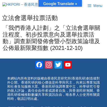
跳
Google Translate »
Menu
至
內
容
立法會選舉拉票活動
「我們香港人計劃」之「立法會選舉關
注程度、初步投票意向及選舉拉票活
動」調查新聞發佈會暨小型政策論壇及
公佈最新限聚指數 (2021-12-10)
Facebook
Instagram
Twitter
YouTube
Channel
本網站內所有資料的版權由香港民意研究所(香港民研)創造後對
外公開。香港民研的核心價值是科學與民主，向來以專業知識
和社會良知服務大眾。香港民研強調專業中立，科學研究引發
的個人評論，責任全由作者或講者自負，與香港民研無關。香
港民研積極推動數據共享和資訊自由，唯各界人士使用有關資
料時，敬請註明出處。