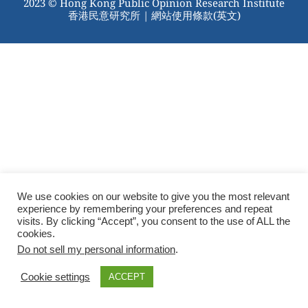
2023 © Hong Kong Public Opinion Research Institute
香港民意研究所 |
網站使用條款(英文)
We use cookies on our website to give you the most relevant
experience by remembering your preferences and repeat
visits. By clicking “Accept”, you consent to the use of ALL the
cookies.
Do not sell my personal information
.
Cookie settings
ACCEPT