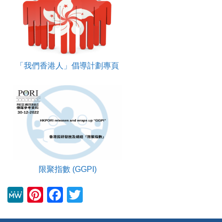
「我們香港人」倡導計劃專頁
限聚指數 (GGPI)
M
Pi
F
T
e
nt
a
wi