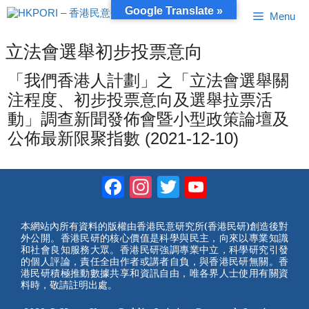
跳
Google Translate »
Menu
至
內
容
立法會選舉初步投票意向
「我們香港人計劃」之「立法會選舉關
注程度、初步投票意向及選舉拉票活
動」調查新聞發佈會暨小型政策論壇及
公佈最新限聚指數 (2021-12-10)
Facebook
Instagram
Twitter
YouTube
Channel
本網站內所有資料的版權由香港民意研究所(香港民研)創造後對
外公開。香港民研的核心價值是科學與民主，向來以專業知識
和社會良知服務大眾。香港民研強調專業中立，科學研究引發
的個人評論，責任全由作者或講者自負，與香港民研無關。香
港民研積極推動數據共享和資訊自由，唯各界人士使用有關資
料時，敬請註明出處。