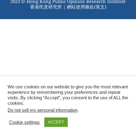
2023 © Hong Kong Public Opinion Research Institute
香港民意研究所 |
網站使用條款(英文)
We use cookies on our website to give you the most relevant
experience by remembering your preferences and repeat
visits. By clicking “Accept”, you consent to the use of ALL the
cookies.
Do not sell my personal information
.
Cookie settings
ACCEPT