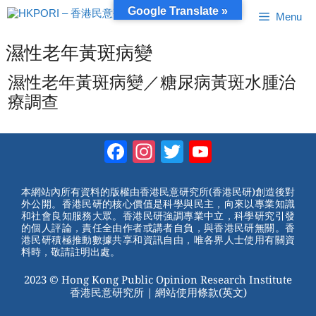
跳
Google Translate »
Menu
至
內
容
濕性老年黃斑病變
濕性老年黃斑病變／糖尿病黃斑水腫治
療調查
Facebook
Instagram
Twitter
YouTube
Channel
本網站內所有資料的版權由香港民意研究所(香港民研)創造後對
外公開。香港民研的核心價值是科學與民主，向來以專業知識
和社會良知服務大眾。香港民研強調專業中立，科學研究引發
的個人評論，責任全由作者或講者自負，與香港民研無關。香
港民研積極推動數據共享和資訊自由，唯各界人士使用有關資
料時，敬請註明出處。
2023 © Hong Kong Public Opinion Research Institute
香港民意研究所 |
網站使用條款(英文)