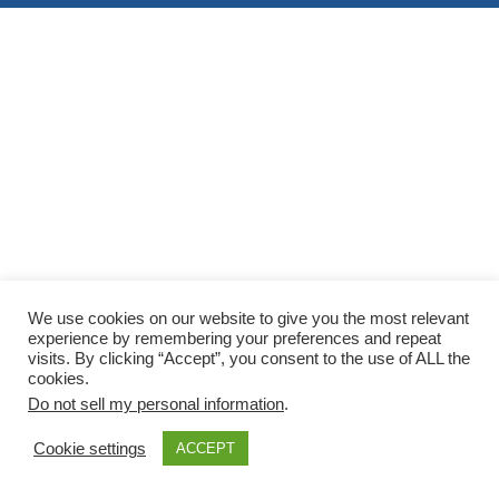
We use cookies on our website to give you the most relevant
experience by remembering your preferences and repeat
visits. By clicking “Accept”, you consent to the use of ALL the
cookies.
Do not sell my personal information
.
Cookie settings
ACCEPT