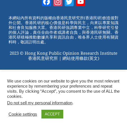
Facebook
Instagram
Twitter
YouTube
e
e
e
er
Channel
st
b
本網站內所有資料的版權由香港民意研究所(香港民研)創造後對
外公開。香港民研的核心價值是科學與民主，向來以專業知識
o
和社會良知服務大眾。香港民研強調專業中立，科學研究引發
的個人評論，責任全由作者或講者自負，與香港民研無關。香
o
港民研積極推動數據共享和資訊自由，唯各界人士使用有關資
料時，敬請註明出處。
k
2023 © Hong Kong Public Opinion Research Institute
香港民意研究所 |
網站使用條款(英文)
We use cookies on our website to give you the most relevant
experience by remembering your preferences and repeat
visits. By clicking “Accept”, you consent to the use of ALL the
cookies.
Do not sell my personal information
.
Cookie settings
ACCEPT