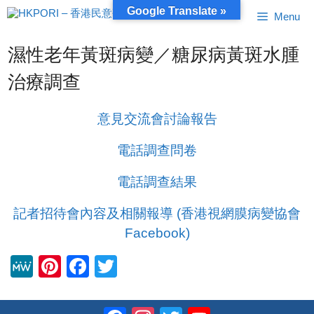
跳
Google Translate »
Menu
至
內
容
濕性老年黃斑病變／糖尿病黃斑水腫
治療調查
意見交流會討論報告
電話調查問卷
電話調查結果
記者招待會內容及相關報導 (香港視網膜病變協會
Facebook)
M
Pi
F
T
e
nt
a
wi
W
er
c
tt