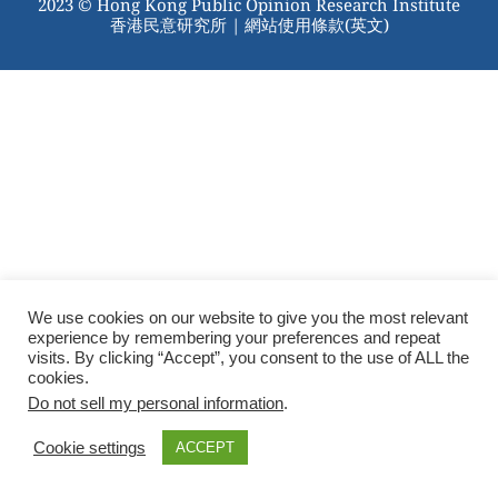
2023 © Hong Kong Public Opinion Research Institute
香港民意研究所 |
網站使用條款(英文)
We use cookies on our website to give you the most relevant
experience by remembering your preferences and repeat
visits. By clicking “Accept”, you consent to the use of ALL the
cookies.
Do not sell my personal information
.
Cookie settings
ACCEPT