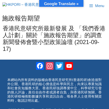
跳
Google Translate »
Menu
至
內
容
施政報告期望
香港民意研究所最新發展 及 「我們香港
人計劃」關於「施政報告期望」的調查
新聞發佈會暨小型政策論壇 (2021-09-
17)
Facebook
Instagram
Twitter
YouTube
Channel
本網站內所有資料的版權由香港民意研究所(香港民研)創造後對
外公開。香港民研的核心價值是科學與民主，向來以專業知識
和社會良知服務大眾。香港民研強調專業中立，科學研究引發
的個人評論，責任全由作者或講者自負，與香港民研無關。香
港民研積極推動數據共享和資訊自由，唯各界人士使用有關資
料時，敬請註明出處。