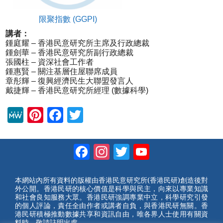
限聚指數 (GGPI)
講者：
鍾庭耀 – 香港民意研究所主席及行政總裁
鍾劍華 – 香港民意研究所副行政總裁
張國柱 – 資深社會工作者
鍾惠賢 – 關注基層住屋聯席成員
章彤輝 – 復興經濟民生大聯盟發言人
戴捷輝 – 香港民意研究所經理 (數據科學)
M
Pi
F
T
e
nt
a
wi
W
er
c
tt
Facebook
Instagram
Twitter
YouTube
e
e
e
er
Channel
st
b
本網站內所有資料的版權由香港民意研究所(香港民研)創造後對
外公開。香港民研的核心價值是科學與民主，向來以專業知識
o
和社會良知服務大眾。香港民研強調專業中立，科學研究引發
的個人評論，責任全由作者或講者自負，與香港民研無關。香
o
港民研積極推動數據共享和資訊自由，唯各界人士使用有關資
料時，敬請註明出處。