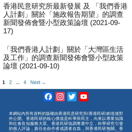
香港民意研究所最新發展 及 「我們香港
人計劃」關於「施政報告期望」的調查
新聞發佈會暨小型政策論壇 (2021-09-
17)
「我們香港人計劃」關於「大灣區生活
及工作」的調查新聞發佈會暨小型政策
論壇 (2021-09-10)
Page
Page
Page
1
2
...
4
Next
→
Facebook
Instagram
Twitter
YouTube
Channel
本網站內所有資料的版權由香港民意研究所(香港民研)創造後對
外公開。香港民研的核心價值是科學與民主，向來以專業知識
和社會良知服務大眾。香港民研強調專業中立，科學研究引發
的個人評論，責任全由作者或講者自負，與香港民研無關。香