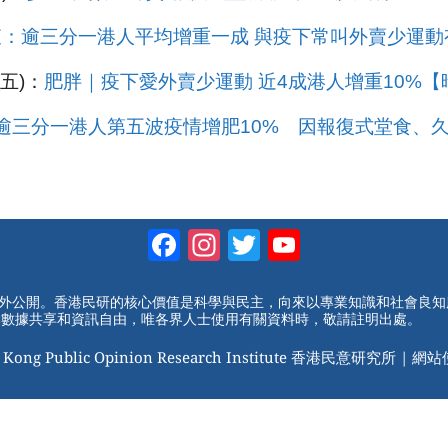
查：逾三分一港人平均增重一成 與疫下常叫外賣少運動
(五)：
肥胖｜疫下愛外賣少運動 近4成港人增重10%【
逾三分一港人第五波疫情增肥10% 因報復式堂食、久
Facebook
Instagram
Twitter
YouTube
Channel
對外公開。香港民研的核心價值是科學與民主，向來以專業知識和社會良
動數據共享和資訊自由，唯各界人士使用有關資料時，敬請註明出處。
 Kong Public Opinion Research Institute 香港民意研究所 |
網站