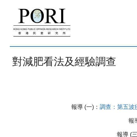
跳
至
內
容
對減肥看法及經驗調查
報導 (一)：
調查：第五波疫
報導
報導 (三