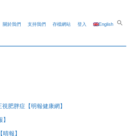
關於我們
支持我們
存檔網站
登入
English
籲正視肥胖症【明報健康網】
報】
%【晴報】