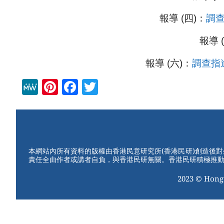
報導 (四)：
調
報導 
報導 (六)：
調查指
M
Pi
F
T
e
nt
a
wi
W
er
c
tt
e
e
e
er
st
b
本網站內所有資料的版權由香港民意研究所(香港民研)創造後
責任全由作者或講者自負，與香港民研無關。香港民研積極推
o
2023 © Hong
o
k