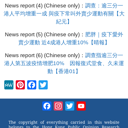
News report (4) (Chinese only)：
調查：逾三分一
港人平均增重一成 與疫下常叫外賣少運動有關【大
紀元】
News report (5) (Chinese only)：
肥胖｜疫下愛外
賣少運動 近4成港人增重10%【晴報】
News report (6) (Chinese only)：
調查指逾三分一
港人第五波疫情增肥10% 因報復式堂食、久未運
動【香港01】
M
Pi
F
T
e
nt
a
wi
W
er
c
tt
Facebook
Instagram
Twitter
YouTube
e
e
e
er
Channel
st
b
The copyright of everything carried in this website
belongs to the Hong Kong Public Opinion Research