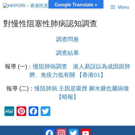
跳
Google Translate »
Menu
至
內
容
對慢性阻塞性肺病認知調查
調查問卷
調查結果
報導 (一)：
慢阻肺病調查 港人易誤以為成因跟肺
癆、免疫力低有關 【香港01】
報導 (二)：
慢阻肺病 主因是吸煙 腳水腫也屬病徵
【晴報】
M
Pi
F
T
e
nt
a
wi
W
er
c
tt
Facebook
Instagram
Twitter
YouTube