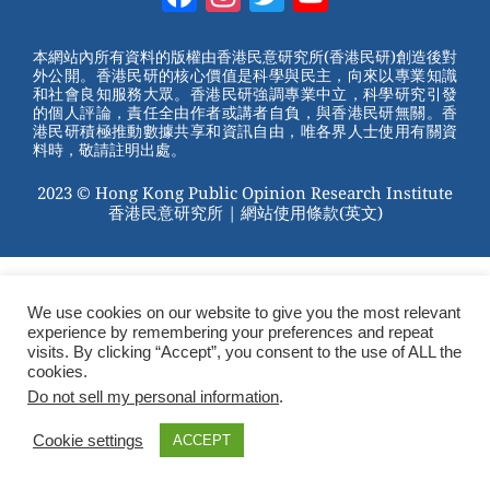
e
e
e
er
Channel
st
b
本網站內所有資料的版權由香港民意研究所(香港民研)創造後對
外公開。香港民研的核心價值是科學與民主，向來以專業知識
o
和社會良知服務大眾。香港民研強調專業中立，科學研究引發
的個人評論，責任全由作者或講者自負，與香港民研無關。香
o
港民研積極推動數據共享和資訊自由，唯各界人士使用有關資
料時，敬請註明出處。
k
2023 © Hong Kong Public Opinion Research Institute
香港民意研究所 |
網站使用條款(英文)
We use cookies on our website to give you the most relevant
experience by remembering your preferences and repeat
visits. By clicking “Accept”, you consent to the use of ALL the
cookies.
Do not sell my personal information
.
Cookie settings
ACCEPT