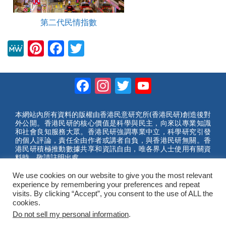
第二代民情指數
M
Pi
F
T
e
nt
a
wi
W
er
c
tt
Facebook
Instagram
Twitter
YouTube
e
e
e
er
Channel
st
b
本網站內所有資料的版權由香港民意研究所(香港民研)創造後對
外公開。香港民研的核心價值是科學與民主，向來以專業知識
o
和社會良知服務大眾。香港民研強調專業中立，科學研究引發
的個人評論，責任全由作者或講者自負，與香港民研無關。香
o
港民研積極推動數據共享和資訊自由，唯各界人士使用有關資
料時，敬請註明出處。
k
We use cookies on our website to give you the most relevant
2023 © Hong Kong Public Opinion Research Institute
experience by remembering your preferences and repeat
香港民意研究所 |
網站使用條款(英文)
visits. By clicking “Accept”, you consent to the use of ALL the
cookies.
Do not sell my personal information
.